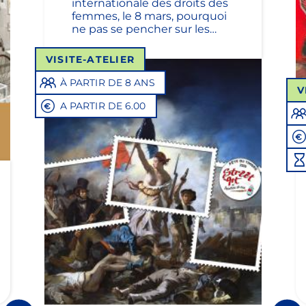
internationale des droits des
femmes, le 8 mars, pourquoi
ne pas se pencher sur les
valeurs de la République au
travers de leur figure
VISITE-ATELIER
allégorique, Marianne, qui
s’affiche depuis 1944 sur nos
À PARTIR DE 8 ANS
V
timbres d’usage courant. Au
A PARTIR DE 6.00
programme : une visite
philatélique et un atelier
créatif.