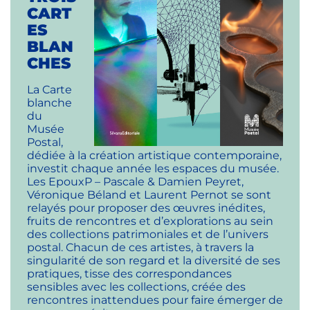
CART
ES
BLAN
CHES
La Carte
blanche
du
Musée
Postal,
dédiée à la création artistique contemporaine,
investit chaque année les espaces du musée.
Les EpouxP – Pascale & Damien Peyret,
Véronique Béland et Laurent Pernot se sont
relayés pour proposer des œuvres inédites,
fruits de rencontres et d’explorations au sein
des collections patrimoniales et de l’univers
postal. Chacun de ces artistes, à travers la
singularité de son regard et la diversité de ses
pratiques, tisse des correspondances
sensibles avec les collections, créée des
rencontres inattendues pour faire émerger de