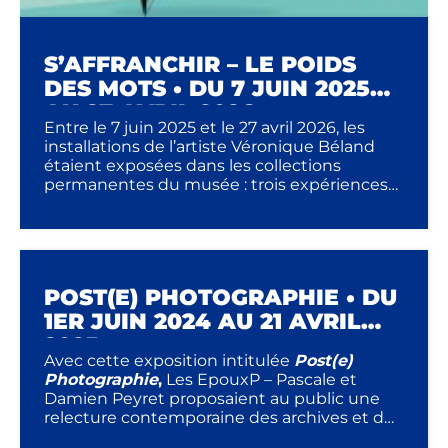
S’AFFRANCHIR – LE POIDS
DES MOTS • DU 7 JUIN 2025
AU 27 AVRIL 2026
Entre le 7 juin 2025 et le 27 avril 2026, les
installations de l’artiste Véronique Béland
étaient exposées dans les collections
permanentes du musée : trois expériences
poétiques et interactives autour des mots et
des images qui offraient aux visiteurs une
nouvelle lecture de la transmission des
messages.
POST(E) PHOTOGRAPHIE • DU
1ER JUIN 2024 AU 21 AVRIL
2025
Avec cette exposition intitulée
Post(e)
Photographie
,
Les EpouxP – Pascale et
Damien Peyret proposaient au public une
relecture contemporaine des archives et du
fonds photographique et filmique du Musée