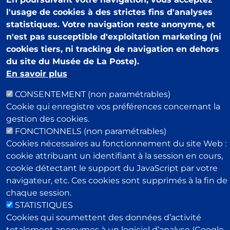
l'usage de cookies à des strictes fins d'analyses
Pour rester informé de notre actualité : newsletter,
statistiques. Votre navigation reste anonyme, et
événements, offres boutique…
n'est pas susceptible d'exploitation marketing (ni
Email
cookies tiers, ni tracking de navigation en dehors
du site du Musée de La Poste).
Espace presse
En savoir plus
Contacts utiles
CONSENTEMENT (non paramétrables)
Partenariats
Cookie qui enregistre vos préférences concernant la
CGV Boutique en ligne
gestion des cookies.
Mentions légales
FONCTIONNELS (non paramétrables)
Découvrir le groupe La Poste
Cookies nécessaires au fonctionnement du site Web :
[Accessibilité du site web : non conforme]
cookie attribuant un identifiant à la session en cours,
cookie détectant le support du JavaScript par votre
navigateur, etc. Ces cookies sont supprimés à la fin de
chaque session.
STATISTIQUES
Cookies qui soumettent des données d’activité
totalement anonymes à un logiciel d’analyse (Google