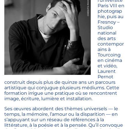
l’université
Paris VIII en
photograp
hie, puis au
Fresnoy –
Studio
national
des arts
contempor
ains à
Tourcoing
en cinéma
et vidéo,
Laurent
Pernot
construit depuis plus de quinze ans un parcours
artistique qui conjugue plusieurs médiums. Cette
formation irrigue une pratique où se rencontrent
image, écriture, lumière et installation.
Ses œuvres abordent des thèmes universels — le
temps, la mémoire, l’amour ou la disparition — en
s’appuyant sur un réseau de références à la
littérature, à la poésie et à la pensée. Qu’il convoque