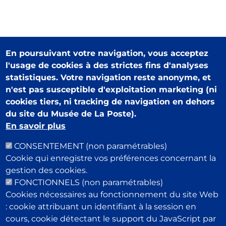
En poursuivant votre navigation, vous acceptez
l'usage de cookies à des strictes fins d'analyses
statistiques. Votre navigation reste anonyme, et
Retour en haut de la page
n'est pas susceptible d'exploitation marketing (ni
cookies tiers, ni tracking de navigation en dehors
du site du Musée de La Poste).
En savoir plus
CONSENTEMENT (non paramétrables)
Cookie qui enregistre vos préférences concernant la
Musée Postal
gestion des cookies.
34 Boulevard de Vaugirard
FONCTIONNELS (non paramétrables)
75015 Paris
Cookies nécessaires au fonctionnement du site Web
Pour rester informé de notre actualité : newsletter,
: cookie attribuant un identifiant à la session en
événements, offres boutique…
cours, cookie détectant le support du JavaScript par