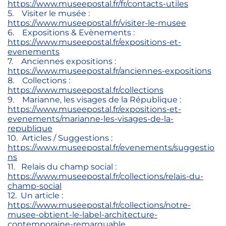
https://www.museepostal.fr/fr/contacts-utiles
5. Visiter le musée :
https://www.museepostal.fr/visiter-le-musee
6. Expositions & Evènements :
https://www.museepostal.fr/expositions-et-
evenements
7. Anciennes expositions :
https://www.museepostal.fr/anciennes-expositions
8. Collections :
https://www.museepostal.fr/collections
9. Marianne, les visages de la République :
https://www.museepostal.fr/expositions-et-
evenements/marianne-les-visages-de-la-
republique
10. Articles / Suggestions :
https://www.museepostal.fr/evenements/suggestio
ns
11. Relais du champ social :
https://www.museepostal.fr/collections/relais-du-
champ-social
12. Un article :
https://www.museepostal.fr/collections/notre-
musee-obtient-le-label-architecture-
contemporaine-remarquable