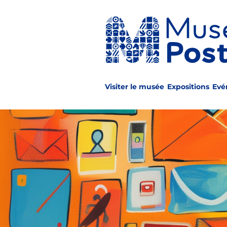
Aller
au
contenu
principal
Visiter le musée
Expositions
Evé