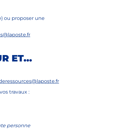
e) ou proposer une
s@laposte.fr
UR ET…
eressources@laposte.fr
vos travaux :
oute personne