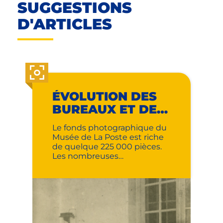
SUGGESTIONS
D'ARTICLES
ÉVOLUTION DES
BUREAUX ET DES
SERVICES
Le fonds photographique du
Musée de La Poste est riche
de quelque 225 000 pièces.
Les nombreuses
photographies de bureaux
de poste permettent de se
représenter le maillage du
territoire et l’évolution des
services proposés. Ainsi, au
début du 20e siècle
cohabitaient service postal et