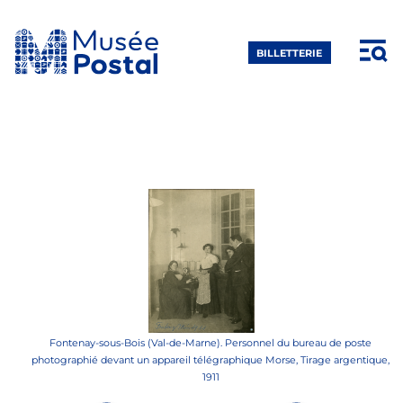
Aller
au
contenu
BILLETTERIE
principal
Détail - Fontenay-sous-Bois (Val-de-Marne). Personnel du bureau de poste
Fontenay-sous-Bois (Val-de-Marne). Personnel du bureau de poste
photographié devant un appareil télégraphique Morse, Tirage argentique,
photographié devant un appareil télégraphique Morse, Tirage argentique,
1911
1911