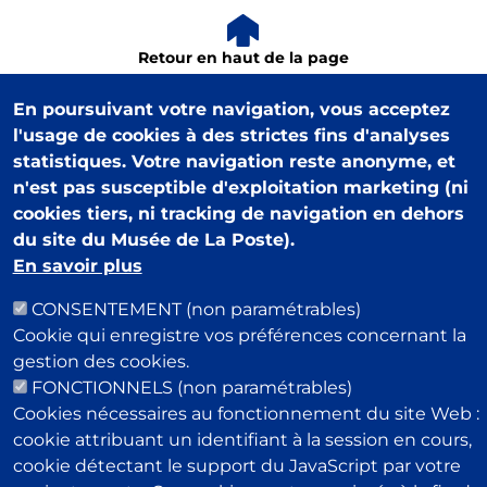
Retour en haut de la page
En poursuivant votre navigation, vous acceptez
l'usage de cookies à des strictes fins d'analyses
statistiques. Votre navigation reste anonyme, et
n'est pas susceptible d'exploitation marketing (ni
cookies tiers, ni tracking de navigation en dehors
du site du Musée de La Poste).
Musée Postal
34 Boulevard de Vaugirard
En savoir plus
75015 Paris
CONSENTEMENT (non paramétrables)
Pour rester informé de notre actualité : newsletter,
Cookie qui enregistre vos préférences concernant la
événements, offres boutique…
gestion des cookies.
Email
FONCTIONNELS (non paramétrables)
Cookies nécessaires au fonctionnement du site Web :
cookie attribuant un identifiant à la session en cours,
Espace presse
cookie détectant le support du JavaScript par votre
Contacts utiles