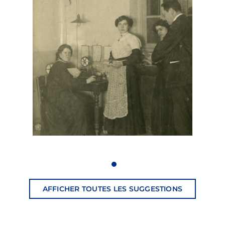
service télégraphique, le
télégraphe Morse étant à
l’époque le moyen de
communication le plus
rapide. Services
télégraphiques hier donc,
puis services téléphoniques
et financiers, jusqu’aux
services numériques
aujourd’hui, le réseau des
bureaux de poste n’a jamais
cessé de s’adapter aux
nouveaux outils et aux
nouveaux besoins de tous
ses clients.
AFFICHER TOUTES LES SUGGESTIONS