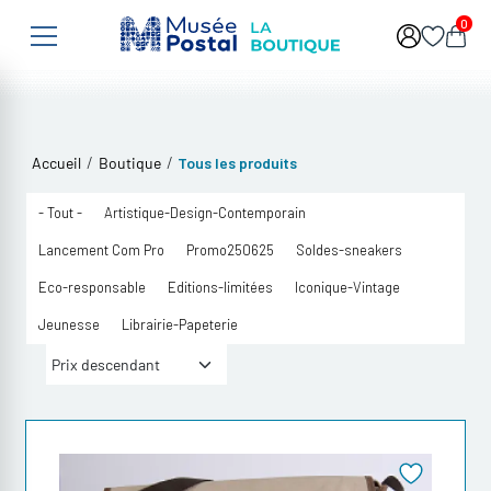
Aller au contenu principal
0
/
/
Accueil
Boutique
Tous les produits
- Tout -
Artistique-Design-Contemporain
Lancement Com Pro
Promo250625
Soldes-sneakers
Eco-responsable
Editions-limitées
Iconique-Vintage
Jeunesse
Librairie-Papeterie