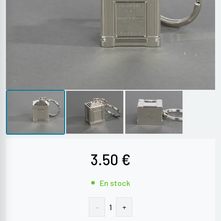
Agrandir l’image
3.50 €
En stock
-
+
1