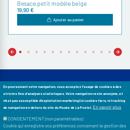
Besace petit modèle beige
19,90 €
Ajouter au panier
Previous
Next
1
2
3
4
5
6
7
8
9
10
11
12
En poursuivant votre navigation, vous acceptez l'usage de cookies à des
strictes fins d'analyses statistiques. Votre navigation reste anonyme, et
Musée Postal
n'est pas susceptible d'exploitation marketing (ni cookies tiers, ni tracking
34 Boulevard de Vaugirard
En savoir plus
de navigation en dehors du site du Musée de La Poste).
75015 Paris
CONSENTEMENT (non paramétrables)
Pour rester informé de notre actualité : newsletter,
Cookie qui enregistre vos préférences concernant la gestion des
événements, offres boutique…