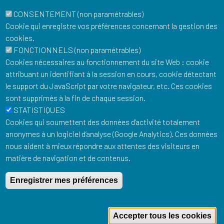
CONSENTEMENT (non paramétrables)
Cookie qui enregistre vos préférences concernant la gestion des
cookies.
FONCTIONNELS (non paramétrables)
Cookies nécessaires au fonctionnement du site Web : cookie
attribuant un identifiant à la session en cours, cookie détectant
le support du JavaScript par votre navigateur, etc. Ces cookies
sont supprimés à la fin de chaque session.
STATISTIQUES
Musée Postal
Cookies qui soumettent des données d’activité totalement
34 Boulevard de Vaugirard
anonymes à un logiciel d’analyse (Google Analytics). Ces données
75015 Paris
nous aident à mieux répondre aux attentes des visiteurs en
matière de navigation et de contenus.
Pour rester informé de notre actualité : newsletter,
événements, offres boutique…
Email
Enregistrer mes préférences
R
Espace presse
Accepter tous les cookies
Contacts utiles