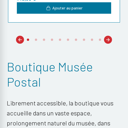
Ajouter au panier
Previous
Next
1
2
3
4
5
6
7
8
9
10
Boutique Musée
Postal
Librement accessible, la boutique vous
accueille dans un vaste espace,
prolongement naturel du musée, dans