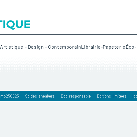
e
Artistique - Design - Contemporain
Librairie-Papeterie
Éco-
omo250625
Soldes-sneakers
Eco-responsable
Editions-limitées
Ic