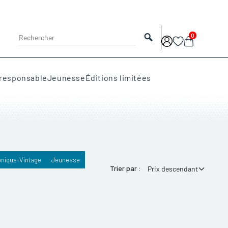
Search
0
responsable
Jeunesse
Éditions limitées
onique-Vintage
Jeunesse
Trier par :