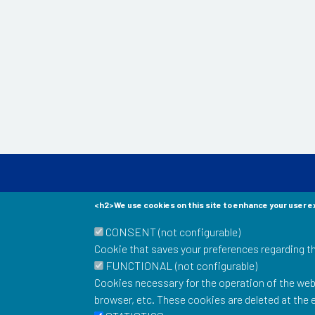
Musée Postal
<h2>We use cookies on this site to enhance your user e
34 Boulevard de Vaugir
75015 Paris
CONSENT (not configurable)
Cookie that saves your preferences regarding 
To stay informed of our news: newsletter, events,
FUNCTIONAL (not configurable)
Email
Cookies necessary for the operation of the webs
browser, etc. These cookies are deleted at the 