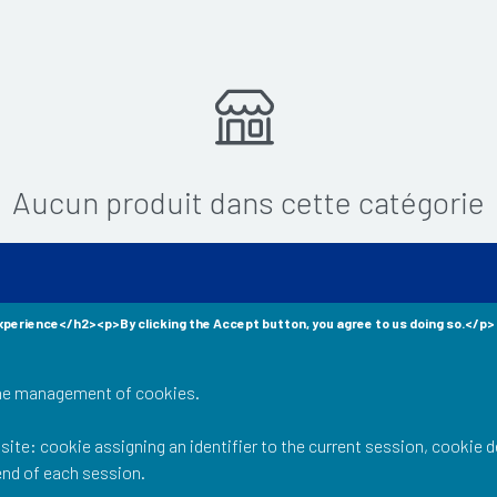
Aucun produit dans cette catégorie
xperience</h2><p>By clicking the Accept button, you agree to us doing so.</p>
ard
the management of cookies.
 shop offers...
ite: cookie assigning an identifier to the current session, cookie 
end of each session.