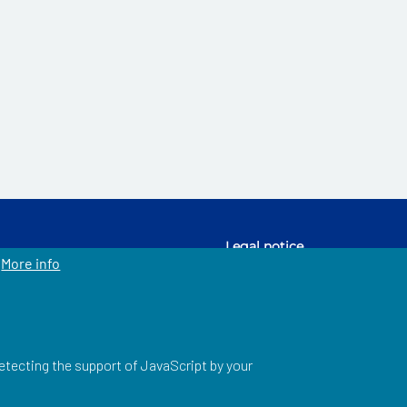
Legal notice
More info
Découvrir le groupe La Poste
detecting the support of JavaScript by your